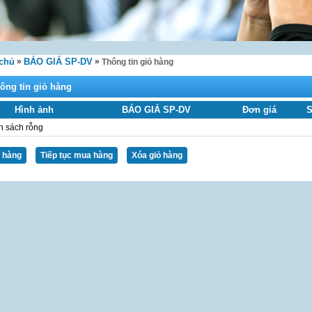
 chủ
»
BÁO GIÁ SP-DV
»
Thông tin giỏ hàng
ông tin giỏ hàng
Hình ảnh
BÁO GIÁ SP-DV
Đơn giá
S
 sách rỗng
Tiếp tục mua hàng
Xóa giỏ hàng