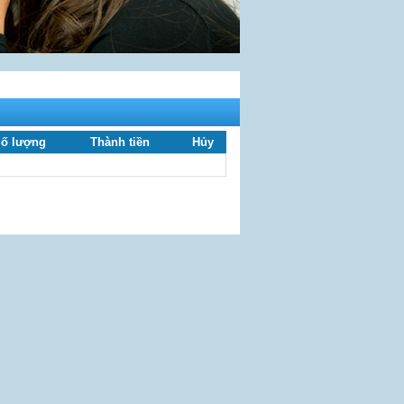
ố lượng
Thành tiền
Hủy